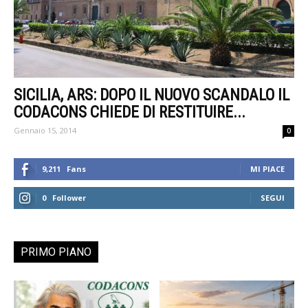
SICILIA, ARS: DOPO IL NUOVO SCANDALO IL
CODACONS CHIEDE DI RESTITUIRE...
Gennaio 15, 2014
0
9,211
Fans
MI PIACE
0
Follower
SEGUI
PRIMO PIANO