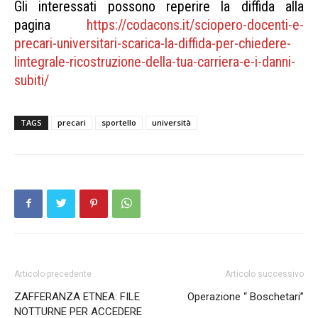
Gli interessati possono reperire la diffida alla
pagina
https://codacons.it/sciopero-
docenti-e-
precari-
universitari-scarica-la-
diffida-per-chiedere-
lintegrale-ricostruzione-
della-tua-carriera-e-i-danni-
subiti/
TAGS
precari
sportello
università
Articolo precedente
Articolo successivo
ZAFFERANZA ETNEA: FILE
Operazione “ Boschetari”
NOTTURNE PER ACCEDERE