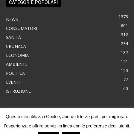
CATEGORIE POPOLARI
1378
NEWS
601
CONSUMATORI
312
SANITÀ
234
CRONACA
187
ECONOMIA
151
AMBIENTE
150
POLITICA
77
EVENTI
60
ISTRUZIONE
Questo sito utilizza i Cookie, anche di terze parti, per migliorare
News
Consumatori
Ambiente
Cronaca
Economia
Eventi
l'esperienza e offrire servizi in linea con le preferenze degli utenti.
Politica
Sanità
Progetti