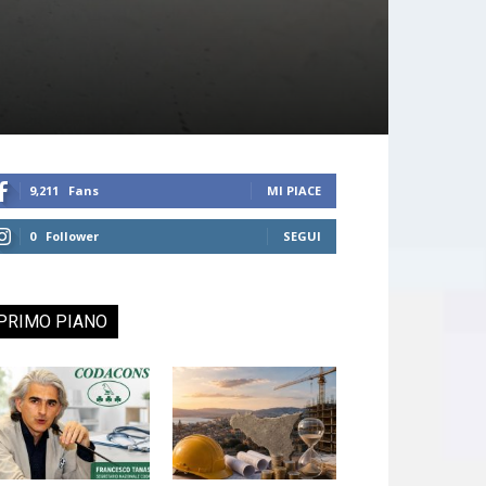
9,211
Fans
MI PIACE
0
Follower
SEGUI
PRIMO PIANO