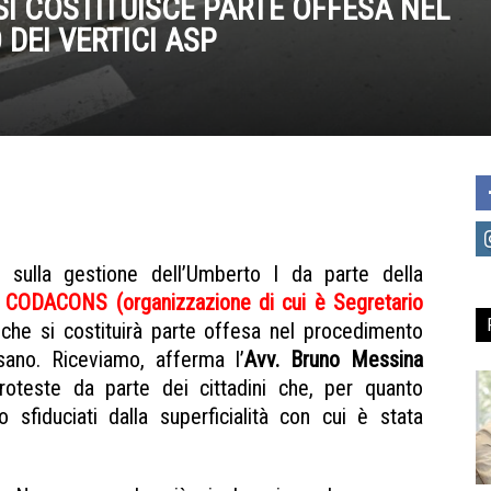
SI COSTITUISCE PARTE OFFESA NEL
DEI VERTICI ASP
ine sulla gestione dell’Umberto I da parte della
CODACONS (organizzazione di cui è Segretario
 che si costituirà parte offesa nel procedimento
usano. Riceviamo, afferma l’
Avv. Bruno Messina
proteste da parte dei cittadini che, per quanto
no sfiduciati dalla superficialità con cui è stata