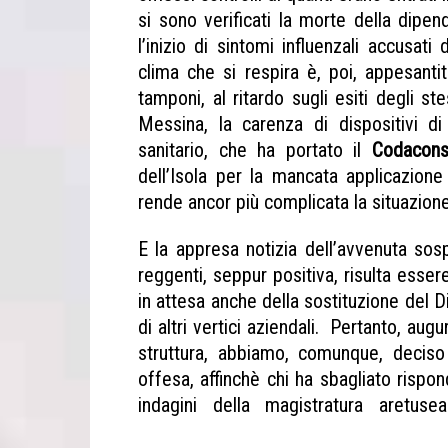
si sono verificati la morte della dipen
l’inizio di sintomi influenzali accusati
clima che si respira è, poi, appesanti
tamponi, al ritardo sugli esiti degli st
Messina, la carenza di dispositivi d
sanitario, che ha portato il
Codacon
dell’Isola per la mancata applicazion
rende ancor più complicata la situazion
E la appresa notizia dell’avvenuta sosp
reggenti, seppur positiva, risulta esser
in attesa anche della sostituzione del D
di altri vertici aziendali. Pertanto, aug
struttura, abbiamo, comunque, deciso
offesa, affinchè chi ha sbagliato rispon
indagini della magistratura aretu
procedimento ASP