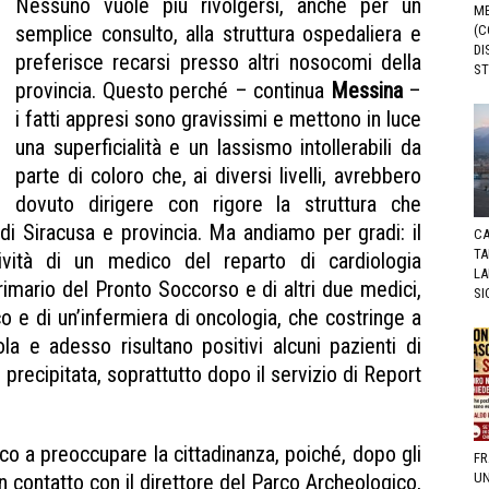
Nessuno vuole più rivolgersi, anche per un
ME
semplice consulto, alla struttura ospedaliera e
(C
DI
preferisce recarsi presso altri nosocomi della
ST
provincia. Questo perché – continua
Messina
–
i fatti appresi sono gravissimi e mettono in luce
una superficialità e un lassismo intollerabili da
parte di coloro che, ai diversi livelli, avrebbero
dovuto dirigere con rigore la struttura che
di Siracusa e provincia. Ma andiamo per gradi: il
CA
TA
ività di un medico del reparto di cardiologia
LA
rimario del Pronto Soccorso e di altri due medici,
SI
ico e di un’infermiera di oncologia, che costringe a
ola e adesso risultano positivi alcuni pazienti di
 precipitata, soprattutto dopo il servizio di Report
rocedimento ASP
nico a preoccupare la cittadinanza, poiché, dopo gli
FR
in contatto con il direttore del Parco Archeologico,
UN