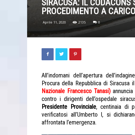
SIRACUSA: IL CODACONS 
PROCEDIMENTO A CARICO 
Aprile 11, 2020
2135
0
All’indomani dell’apertura dell’indag
Procura della Repubblica di Siracusa il
Nazionale Francesco Tanasi)
annuncia
contro i dirigenti dell’ospedale sirac
Presidente Provinciale
, centinaia di 
verificatosi all’Umberto I, si dichiara
affrontata l’emergenza.