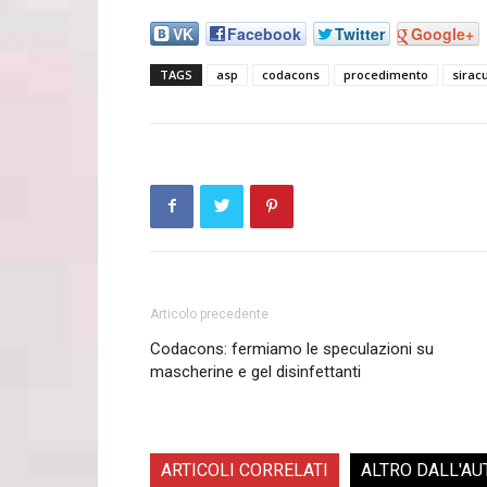
VK
Facebook
Twitter
Google+
TAGS
asp
codacons
procedimento
sirac
Articolo precedente
Codacons: fermiamo le speculazioni su
mascherine e gel disinfettanti
ARTICOLI CORRELATI
ALTRO DALL'AU