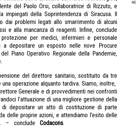
NE
dente del Paolo Orsi, collaboratrice di Rizzuto, e
 da impiegati della Soprintendenza di Siracusa. Il
to dai problemi legati allo smarrimento di alcuni
essi e alla mancanza di reagenti. Infine, conclude
i protezione per medici, infermieri e personale
s
a depositare un esposto nelle nove Procure
e del Piano Operativo Regionale della Pandemie,
e.
Siracusa Codacons procedimento ASP
ensione del direttore sanitario, sostituito da tre
e una operazione alquanto tardiva. Siamo, inoltre,
irettore Generale e di provvedimenti nei confronti
urandoci l’attuazione di una migliore gestione della
 di depositare un atto di costituzione di parte
da delle proprie azioni, e attendiamo l’esito delle
sea. – conclude
Codacons
.
Siracusa Codacons