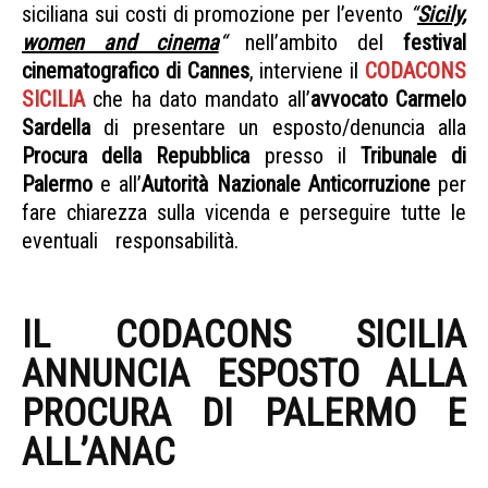
siciliana sui costi di promozione per l’evento
“
Sicily,
women and cinema
“
nell’ambito del
festival
cinematografico di Cannes
, interviene il
CODACONS
SICILIA
che ha dato mandato all’
avvocato Carmelo
Sardella
di presentare un esposto/denuncia alla
Procura della Repubblica
presso il
Tribunale di
Palermo
e all’
Autorità Nazionale Anticorruzione
per
fare chiarezza sulla vicenda e perseguire tutte le
eventuali responsabilità.
Regione siciliana maxi
spesa Cannes
IL CODACONS SICILIA
ANNUNCIA ESPOSTO ALLA
PROCURA DI PALERMO E
ALL’ANAC
REGIONE