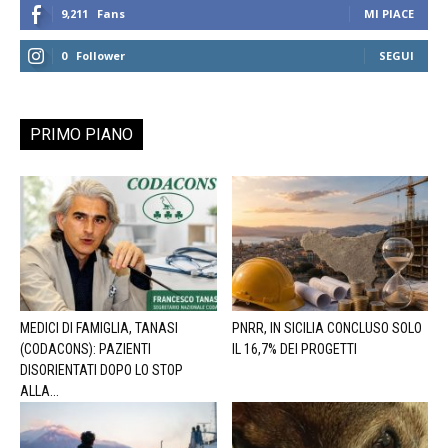
9,211
Fans
MI PIACE
0
Follower
SEGUI
PRIMO PIANO
MEDICI DI FAMIGLIA, TANASI
PNRR, IN SICILIA CONCLUSO SOLO
(CODACONS): PAZIENTI
IL 16,7% DEI PROGETTI
DISORIENTATI DOPO LO STOP
ALLA...