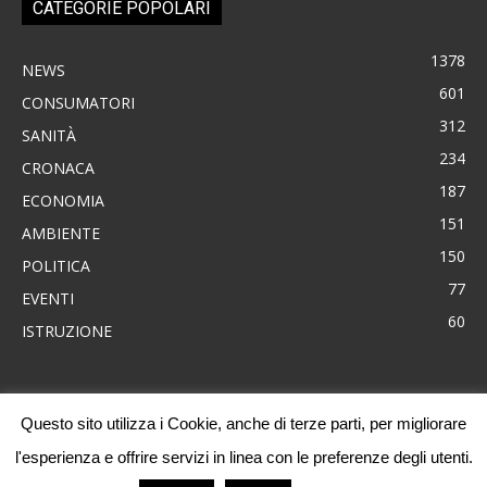
CATEGORIE POPOLARI
1378
NEWS
601
CONSUMATORI
312
SANITÀ
234
CRONACA
187
ECONOMIA
151
AMBIENTE
150
POLITICA
77
EVENTI
60
ISTRUZIONE
Questo sito utilizza i Cookie, anche di terze parti, per migliorare
News
Consumatori
Ambiente
Cronaca
Economia
Eventi
l'esperienza e offrire servizi in linea con le preferenze degli utenti.
Politica
Sanità
Progetti