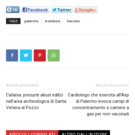
VK
Facebook
Twitter
Google+
TAGS
palermo
trombosi
Vaccino
Articolo precedente
Articolo successivo
Catania: presunti abusi edilizi
Cardiologo che esercita all’Asp
nell’area archeologica di Santa
di Palermo invoca campi di
Venera al Pozzo
concentramento e camere a
gas per non vaccinati
ARTICOLI CORRELATI
ALTRO DALL'AUTORE