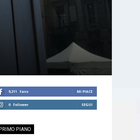
9,211
Fans
MI PIACE
0
Follower
SEGUI
PRIMO PIANO