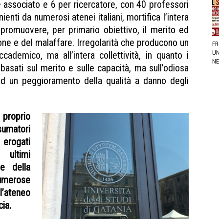
 associato e 6 per ricercatore, con 40 professori
nienti da numerosi atenei italiani, mortifica l’intera
 promuovere, per primario obiettivo, il merito ed
ione e del malaffare. Irregolarità che producono un
FR
UN
demico, ma all’intera collettività, in quanto i
NE
basati sul merito e sulle capacità, ma sull’odiosa
ad un peggioramento della qualità a danno degli
roprio
matori
gati
i ultimi
ne della
umerose
l’ateneo
ia.