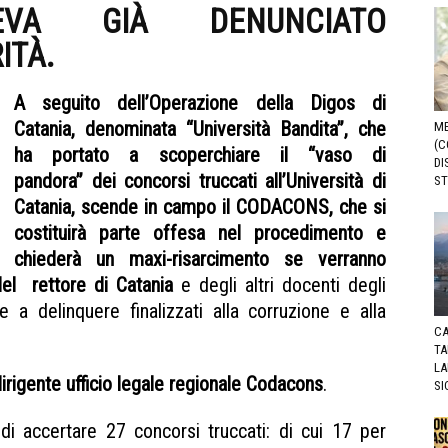
VEVA GIÀ DENUNCIATO
ITÀ.
A seguito dell’Operazione della Digos di
Catania, denominata “Università Bandita”, che
ME
(C
ha portato a scoperchiare il “vaso di
DI
pandora” dei concorsi truccati all’Università di
ST
Catania, scende in campo il CODACONS, che si
costituirà parte offesa nel procedimento e
chiederà un maxi-risarcimento se verranno
el rettore di Catania
e degli altri docenti degli
ne a delinquere finalizzati alla corruzione e alla
CA
bandita
TA
LA
irigente ufficio legale regionale Codacons
.
SI
di accertare 27 concorsi truccati: di cui 17 per