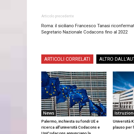
Articolo precedente
Roma: il siciliano Francesco Tanasi riconferma
Segretario Nazionale Codacons fino al 2022
ARTICOLI CORRELATI
ALTRO DALL'AU
News
Istruzion
Palermo, inchiesta su fondi UE e
Università K
ricerca all’università Codacons e
plauso per 
UniCodacons annunciano la