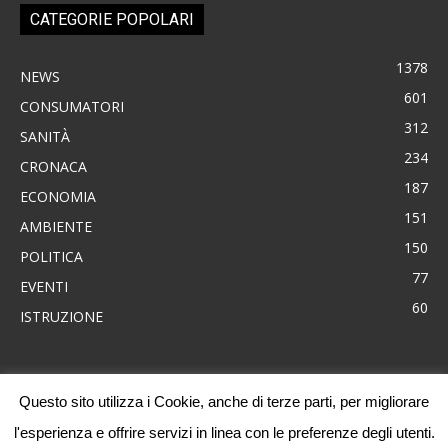
CATEGORIE POPOLARI
1378
NEWS
601
CONSUMATORI
312
SANITÀ
234
CRONACA
187
ECONOMIA
151
AMBIENTE
150
POLITICA
77
EVENTI
60
ISTRUZIONE
Questo sito utilizza i Cookie, anche di terze parti, per migliorare
News
Consumatori
Ambiente
Cronaca
Economia
Eventi
l'esperienza e offrire servizi in linea con le preferenze degli utenti.
Politica
Sanità
Progetti