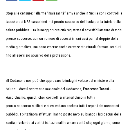
Stop alle censure: l’allarme “malasanità” arriva anche in Sicilia con i controlli a
tappeto dei NAS carabinieri nei pronto soccorso dell’Isola per la tutela della
salute pubblica. Tra le maggiori criticità registrate il sovraffollamento di molti
pronto soccorso, con un numero di accessi in vari casi pari al doppio della
media giornaliera, ma sono emerse anche carenze strutturali, farmaci scaduti
fino all’esercizio abusivo della professione.
malasanità Nas pronto soccorso
malasanità Nas pronto soccorso malasanità Nas pronto soccorso malasanità
Nas pronto soccorso malasanità Nas pronto soccorso
«Il Codacons non può che approvare le indagini volute dal ministero alla
Salute – dice il segretario nazionale del Codacons,
Francesco Tanasi
-
Auspichiamo, quindi, che i controlli si intensifichino in tutti i
pronto soccorso siciliani e si estendano anche a tutti i reparti dei nosocomi
pubblici. I blitz finora effettuati hanno posto nero su bianco i lati oscuri della
sanità, rivelando ai vertici istituzionali le amare verità che, ogni giorno, sono