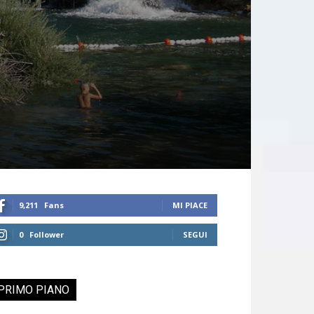
9,211
Fans
MI PIACE
0
Follower
SEGUI
PRIMO PIANO