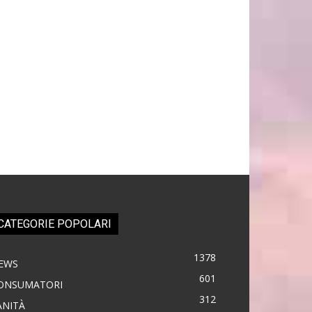
CATEGORIE POPOLARI
1378
EWS
601
ONSUMATORI
312
ANITÀ