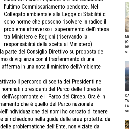
l’ultimo Commissariamento pendente. Nel
Collegato ambientale alla Legge di Stabilità ci
sono norme che possono risolvere in radice il
problema attraverso il superamento dell’intesa
tra Ministero e Regioni (riservando la
ME
(C
responsabilità della scelta al Ministero)
DI
 da parte del Consiglio Direttivo su proposta del
ST
mo di vigilanza con il trasferimento di una
 afferma in una nota il ministro dell’Ambiente
attivato il percorso di scelta dei Presidenti nei
e nominati i presidenti del Parco delle Foreste
rco dell’Aspromonte e il Parco del Circeo. Ora è in
CA
TA
iamento che è quello del Parco nazionale
LA
ell’individuazione dei nomi ho cercato di tenere
SI
he si richiedono nella guida delle aree protette: da
 delle problematiche dell’Ente, non viziate da