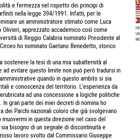
bilità e fermezza nel rispetto dei principi di
initi nella legge 394/1991. Infatti, per le
ominare un amministratore stimato come Luca
FR
viero Olivieri, apprezzato accademico così come
UN
ersità di Reggio Calabria nominato Presidente al
NE
l Circeo ho nominato Gaetano Benedetto, storico
sostenere la tesi di una mia subalternità al
one ad evitare questo limite non può però tradursi in
à amministrative quando in questo ambito si sia
ntali e conoscenza del territorio. L’esperienza da
erubricata ad una concessione a logiche politiche
-. In gran parte dei miei decreti di nomina ho
a dei Parchi nazionali coloro che già svolgevano
o muovermi in questa direzione nel caso del
sia bisogno di un segnale di discontinuità e
zioso lavoro svolto dal Commissario Giuseppe