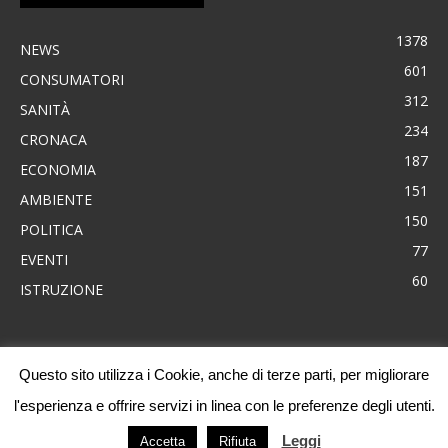
1378
NEWS
601
CONSUMATORI
312
SANITÀ
234
CRONACA
187
ECONOMIA
151
AMBIENTE
150
POLITICA
77
EVENTI
60
ISTRUZIONE
Questo sito utilizza i Cookie, anche di terze parti, per migliorare
News
Consumatori
Ambiente
Cronaca
Economia
Eventi
l'esperienza e offrire servizi in linea con le preferenze degli utenti.
Politica
Sanità
Progetti
Leggi
Accetta
Rifiuta