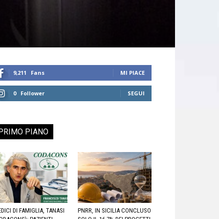
9,211
Fans
MI PIACE
0
Follower
SEGUI
PRIMO PIANO
DICI DI FAMIGLIA, TANASI
PNRR, IN SICILIA CONCLUSO