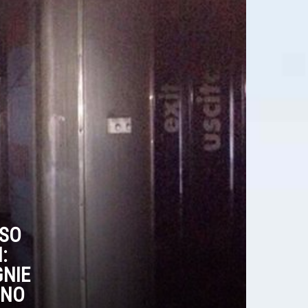
RSO
:
NIE
NNO