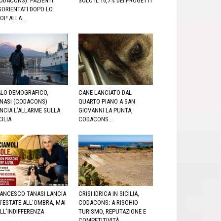
ODACONS): PAZIENTI
SOLO IL 16,7% DEI PROGETTI
SORIENTATI DOPO LO
OP ALLA...
LO DEMOGRAFICO,
CANE LANCIATO DAL
NASI (CODACONS)
QUARTO PIANO A SAN
NCIA L’ALLARME SULLA
GIOVANNI LA PUNTA,
CILIA
CODACONS...
ANCESCO TANASI LANCIA
CRISI IDRICA IN SICILIA,
’ESTATE ALL’OMBRA, MAI
CODACONS: A RISCHIO
LL’INDIFFERENZA
TURISMO, REPUTAZIONE E
COMPETITIVITÀ...