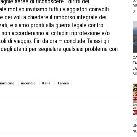
agnie aeree di riconoscere i diritti dei
(C
DI
le motivo invitiamo tutti i viaggiatori coinvolti
ST
e dei voli a chiedere il rimborso integrale dei
izzati, e siamo pronti alla guerra legale contro
e non accorderanno ai cittadini riprotezione e/o
oli di viaggio. Fin da ora – conclude Tanasi gli
 degli utenti per segnalare qualsiasi problema con
CA
TA
LA
SI
fiumicino
incendio
Italia
Tanasi
FR
UN
NE