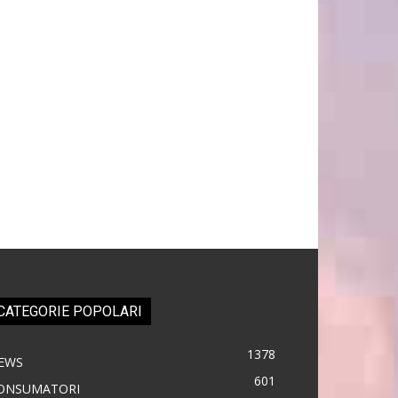
CATEGORIE POPOLARI
1378
EWS
601
ONSUMATORI