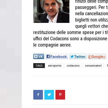
rifiuto delle comp
passeggeri. Per ta
nella cancellazion
biglietti non util
quegli vettori ch
restituzione delle somme spese per i tit
uffici del Codacons sono a disposizione
le compagnie aeree.
VK
Facebook
Twitter
Google+
TAGS
aeroporto
codacons
consumatori