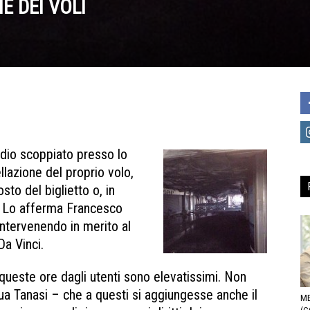
E DEI VOLI
ndio scoppiato presso lo
llazione del proprio volo,
sto del biglietto o, in
li. Lo afferma Francesco
ntervenendo in merito al
a Vinci.
n queste ore dagli utenti sono elevatissimi. Non
a Tanasi – che a questi si aggiungesse anche il
ME