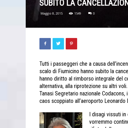
SUBITO LA CANCELLAZION
Maggio 8, 2015
1549
0
Tutti i passeggeri che a causa dell’ince
scalo di Fiumicino hanno subito la cance
hanno diritto al rimborso integrale del co
alternativa, alla riprotezione su altri vo
Tanasi Segretario nazionale Codacons, i
caos scoppiato all’aeroporto Leonardo D
I disagi vissuti i
vorremmo continu