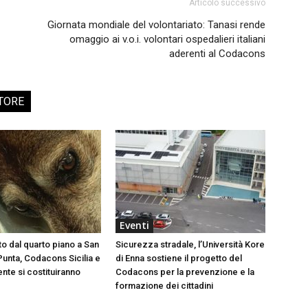
Articolo successivo
Giornata mondiale del volontariato: Tanasi rende
omaggio ai v.o.i. volontari ospedalieri italiani
aderenti al Codacons
TORE
Eventi
to dal quarto piano a San
Sicurezza stradale, l’Università Kore
Punta, Codacons Sicilia e
di Enna sostiene il progetto del
te si costituiranno
Codacons per la prevenzione e la
formazione dei cittadini