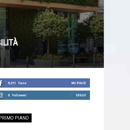
ILITÀ
9,211
Fans
MI PIACE
0
Follower
SEGUI
PRIMO PIANO