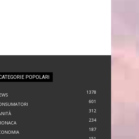
CATEGORIE POPOLARI
1378
EWS
601
ONSUMATORI
312
ANITÀ
234
RONACA
187
CONOMIA
151