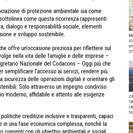
ociazione di protezione ambientale sia come
 sottolinea come questa ricorrenza rappresenti
a, dialogo e responsabilità sociale, elementi
sione e sviluppo sostenibile.
ME
(C
DI
he offre un’occasione preziosa per riflettere sul
ST
volge nella vita delle famiglie e delle imprese –
egretario Nazionale del Codacons – Oggi più che
 semplificare l’accesso ai servizi, rendere più
 la sicurezza delle operazioni digitali e orientare gli
tenibili. Solo attraverso un impegno condiviso
io moderno, affidabile e attento alle esigenze
CA
TA
LA
SI
 politiche creditizie inclusive e trasparenti, capaci
se in una fase economica complessa, nonché la
i coerenti con gli obiettivi ambientali e sociali