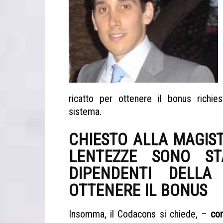
ricatto per ottenere il bonus richi
sistema.
esposto Codacons Sicilia Cig
CHIESTO ALLA M
AGIS
LENTEZZE SONO ST
DIPENDENTI DELL
OTTENERE IL BONUS
Insomma, il Codacons si chiede, –
co