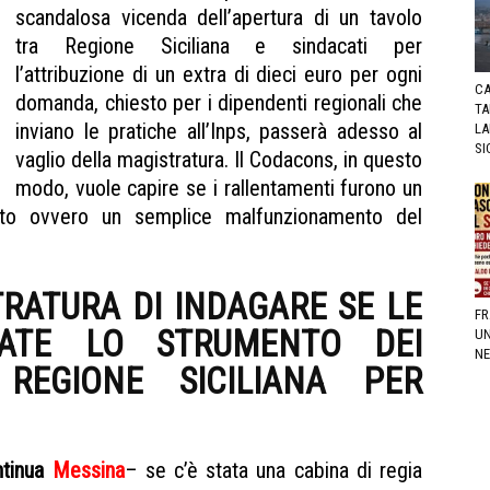
scandalosa vicenda dell’apertura di un tavolo
tra Regione Siciliana e sindacati per
l’attribuzione di un extra di dieci euro per ogni
CA
domanda, chiesto per i dipendenti regionali che
TA
inviano le pratiche all’Inps, passerà adesso al
LA
SI
vaglio della magistratura. Il Codacons, in questo
modo, vuole capire se i rallentamenti furono un
esto ovvero un semplice malfunzionamento del
TRATURA
DI INDAGARE SE LE
FR
ATE LO STRUMENTO DEI
UN
NE
A
REGIONE SICILIANA
PER
ntinua
Messina
– se c’è stata una cabina di regia