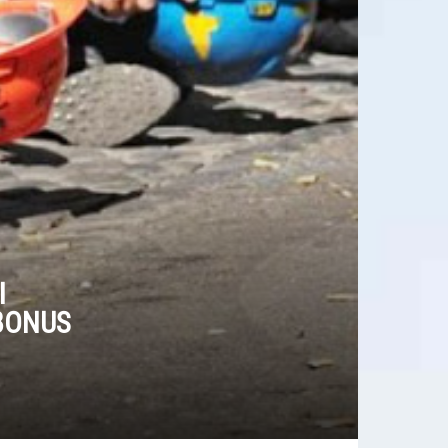
I
 BONUS