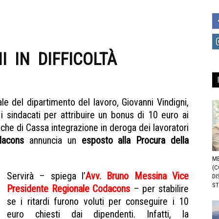
NI IN DIFFICOLTÀ
ESPOSTO
IG
le del dipartimento del lavoro, Giovanni Vindigni,
i sindacati per attribuire un bonus di 10 euro ai
tiche di Cassa integrazione in deroga dei lavoratori
dacons
annuncia un
esposto alla Procura della
ME
(C
Servirà – spiega l’
Avv. Bruno Messina Vice
DI
ST
Presidente Regionale Codacons
– per stabilire
se i ritardi furono voluti per conseguire i 10
euro chiesti dai dipendenti. Infatti, la