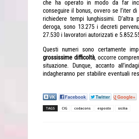
che ha operato in modo da far in
conseguire il bonus, ovvero se l’iter 
richiedere tempi lunghissimi. D’altra 
deroga, sono 13.275 i decreti pervenuti
27.530 i lavoratori autorizzati e 5.852.5
Questi numeri sono certamente impor
grossissime difficoltà
, occorre compren
situazione. Dunque, accanto all’indag
indagheranno per stabilire eventuali re
Codacons Sicilia Cig
VK
Facebook
Twitter
Google+
TAGS
CIG
codacons
esposto
sicilia