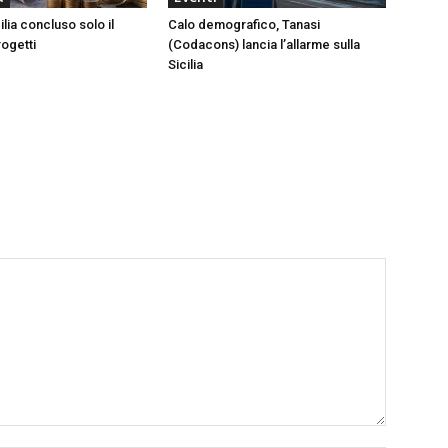
ilia concluso solo il
Calo demografico, Tanasi
rogetti
(Codacons) lancia l’allarme sulla
Sicilia