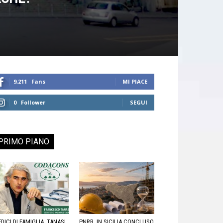
9,211
Fans
MI PIACE
0
Follower
SEGUI
PRIMO PIANO
DICI DI FAMIGLIA, TANASI
PNRR, IN SICILIA CONCLUSO