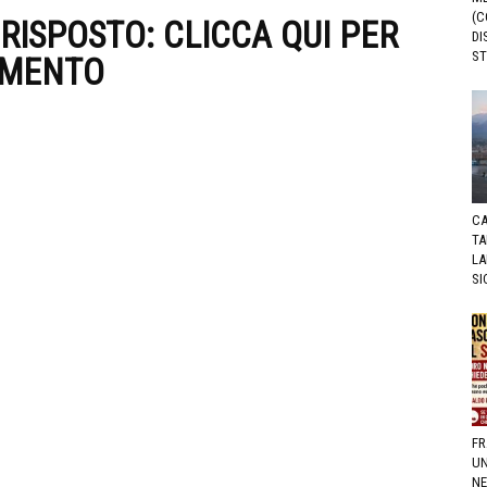
(C
 RISPOSTO:
CLICCA QUI PER
DI
ST
UMENTO
CA
TA
LA
SI
FR
UN
NE