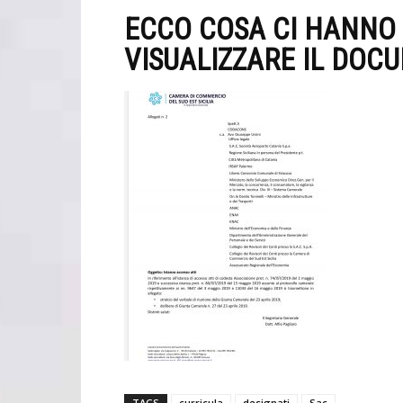
ECCO COSA CI HANNO
VISUALIZZARE IL DOC
TAGS
curricula
designati
Sac