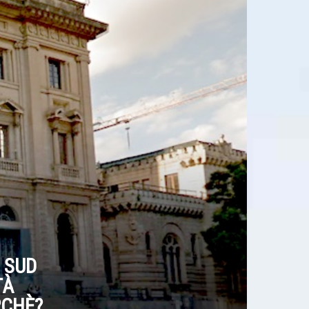
 SUD
TÀ
RCHÈ?