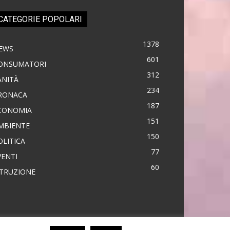
CATEGORIE POPOLARI
1378
EWS
601
ONSUMATORI
312
ANITÀ
234
RONACA
187
CONOMIA
151
MBIENTE
150
OLITICA
77
VENTI
60
STRUZIONE