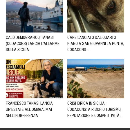
CALO DEMOGRAFICO, TANASI
CANE LANCIATO DAL QUARTO
(CODACONS) LANCIA L’ALLARME
PIANO A SAN GIOVANNI LA PUNTA,
SULLA SICILIA
CODACONS...
FRANCESCO TANASI LANCIA
CRISI IDRICA IN SICILIA,
UN’ESTATE ALL’OMBRA, MAI
CODACONS: A RISCHIO TURISMO,
NELL’INDIFFERENZA
REPUTAZIONE E COMPETITIVITÀ...