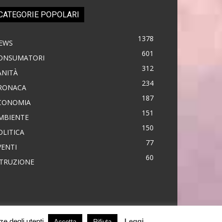
CATEGORIE POPOLARI
1378
EWS
601
ONSUMATORI
312
ANITÀ
234
RONACA
187
CONOMIA
151
MBIENTE
150
OLITICA
77
VENTI
60
STRUZIONE
ze degli utenti.
Leggi
Accetta
Rifiuta