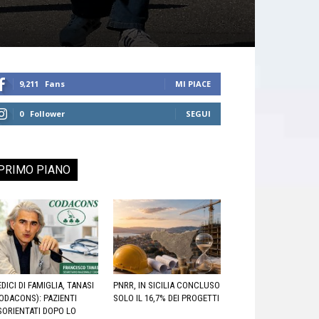
9,211
Fans
MI PIACE
0
Follower
SEGUI
PRIMO PIANO
DICI DI FAMIGLIA, TANASI
PNRR, IN SICILIA CONCLUSO
ODACONS): PAZIENTI
SOLO IL 16,7% DEI PROGETTI
SORIENTATI DOPO LO