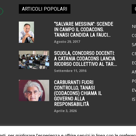
ARTICOLI POPOLARI
“SALVARE MESSINA”: SCENDE
N
IN CAMPO IL CODACONS.
TANASI CANDIDA LA FAUCI...
C
Agosto 29, 2017
S
SCUOLA, CONCORSO DOCENTI:
C
A CATANIA CODACONS LANCIA
E
RICORSO COLLETTIVO AL TAR....
Settembre 11, 2016
A
P
CARBURANTI FUORI
CONTROLLO, TANASI
E
(CODACONS) CHIAMA IL
GOVERNO ALLA
I
RESPONSABILITÀ
Aprile 3, 2026
ti, per migliorare l'esperienza e offrire servizi in linea con le preferen