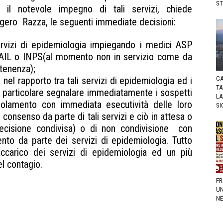
ST
il notevole impegno di tali servizi, chiede
ggero Razza, le seguenti immediate decisioni:
rvizi di epidemiologia impiegando i medici ASP
 INAIL o INPS(al momento non in servizio come da
rtenenza);
CA
nel rapporto tra tali servizi di epidemiologia ed i
TA
n particolare segnalare immediatamente i sospetti
LA
isolamento con immediata esecutività delle loro
SI
 consenso da parte di tali servizi e ciò in attesa o
decisione condivisa) o di non condivisione con
to da parte dei servizi di epidemiologia. Tutto
ccarico dei servizi di epidemiologia ed un più
l contagio.
FR
UN
NE