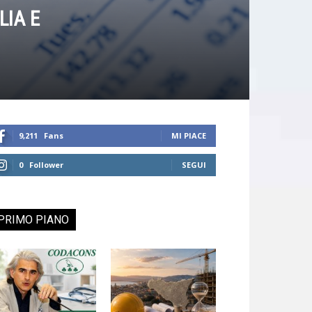
LIA E
9,211
Fans
MI PIACE
0
Follower
SEGUI
PRIMO PIANO