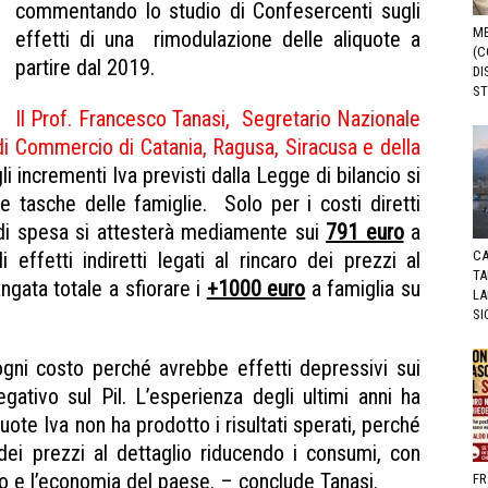
commentando lo studio di Confesercenti sugli
ME
effetti di una rimodulazione delle aliquote a
(C
partire dal 2019.
DI
ST
Il Prof. Francesco Tanasi, Segretario Nazionale
i Commercio di Catania, Ragusa, Siracusa e della
gli incrementi Iva previsti dalla Legge di bilancio si
 tasche delle famiglie. Solo per i costi diretti
o di spesa si attesterà mediamente sui
791 euro
a
CA
 effetti indiretti legati al rincaro dei prezzi al
TA
ngata totale a sfiorare i
+1000 euro
a famiglia su
LA
SI
gni costo perché avrebbe effetti depressivi sui
ativo sul Pil. L’esperienza degli ultimi anni ha
ote Iva non ha prodotto i risultati sperati, perché
dei prezzi al dettaglio riducendo i consumi, con
 e l’economia del paese. – conclude Tanasi.
FR