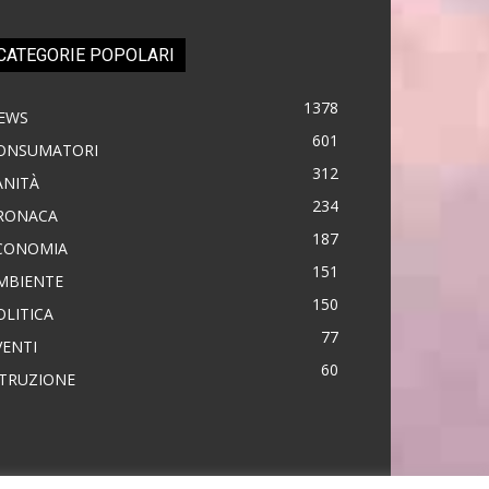
CATEGORIE POPOLARI
1378
EWS
601
ONSUMATORI
312
ANITÀ
234
RONACA
187
CONOMIA
151
MBIENTE
150
OLITICA
77
VENTI
60
STRUZIONE