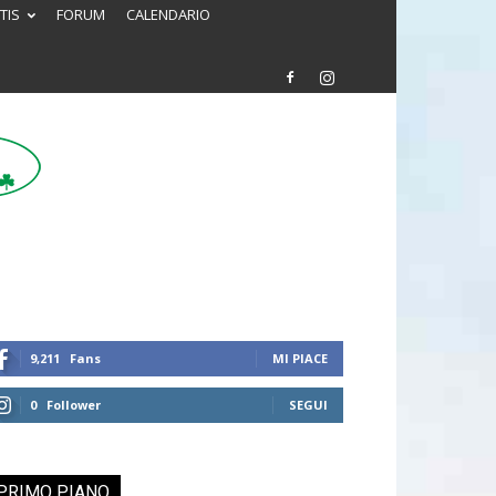
TIS
FORUM
CALENDARIO
9,211
Fans
MI PIACE
0
Follower
SEGUI
PRIMO PIANO