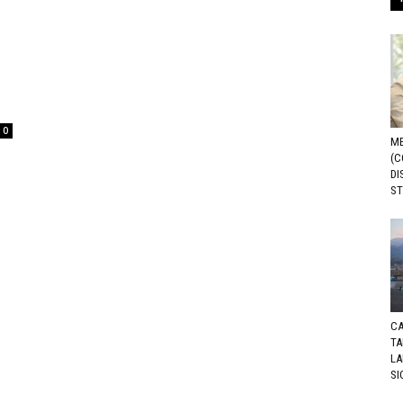
0
ME
(C
DI
ST
CA
TA
LA
SI