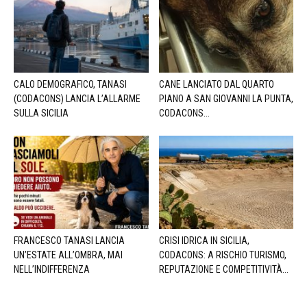
CALO DEMOGRAFICO, TANASI
CANE LANCIATO DAL QUARTO
(CODACONS) LANCIA L’ALLARME
PIANO A SAN GIOVANNI LA PUNTA,
SULLA SICILIA
CODACONS...
FRANCESCO TANASI LANCIA
CRISI IDRICA IN SICILIA,
UN’ESTATE ALL’OMBRA, MAI
CODACONS: A RISCHIO TURISMO,
NELL’INDIFFERENZA
REPUTAZIONE E COMPETITIVITÀ...