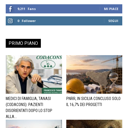
9,211
Fans
MI PIACE
0
Follower
SEGUI
PRIMO PIANO
MEDICI DI FAMIGLIA, TANASI
PNRR, IN SICILIA CONCLUSO SOLO
(CODACONS): PAZIENTI
IL 16,7% DEI PROGETTI
DISORIENTATI DOPO LO STOP
ALLA...