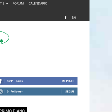
TIS
FORUM
CALENDARIO
9,211
Fans
MI PIACE
0
Follower
SEGUI
PRIMO PIANO