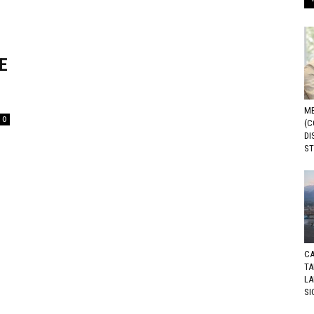
E
ME
0
(C
DI
ST
CA
TA
LA
SI