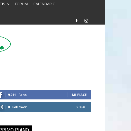
TIS
FORUM
CALENDARIO
9,211
Fans
MI PIACE
0
Follower
SEGUI
PRIMO PIANO