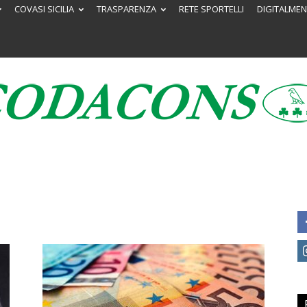
COVASI SICILIA
TRASPARENZA
RETE SPORTELLI
DIGITALMEN
Codacons
Sicilia