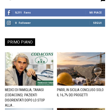
9,211
Fans
MI PIACE
0
Follower
SEGUI
PRIMO PIANO
MEDICI DI FAMIGLIA, TANASI
PNRR, IN SICILIA CONCLUSO SOLO
(CODACONS): PAZIENTI
IL 16,7% DEI PROGETTI
DISORIENTATI DOPO LO STOP
ALLA...