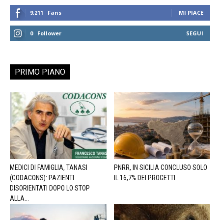
9,211
Fans
MI PIACE
0
Follower
SEGUI
PRIMO PIANO
MEDICI DI FAMIGLIA, TANASI
PNRR, IN SICILIA CONCLUSO SOLO
(CODACONS): PAZIENTI
IL 16,7% DEI PROGETTI
DISORIENTATI DOPO LO STOP
ALLA...