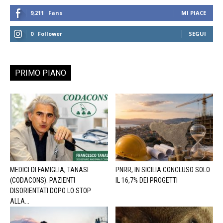
9,211
Fans
MI PIACE
0
Follower
SEGUI
PRIMO PIANO
MEDICI DI FAMIGLIA, TANASI
PNRR, IN SICILIA CONCLUSO SOLO
(CODACONS): PAZIENTI
IL 16,7% DEI PROGETTI
DISORIENTATI DOPO LO STOP
ALLA...