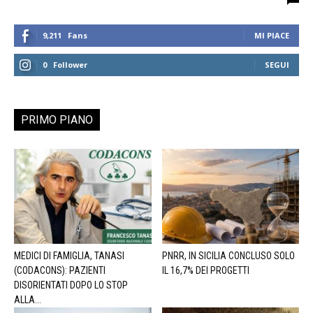
9,211
Fans
MI PIACE
0
Follower
SEGUI
PRIMO PIANO
MEDICI DI FAMIGLIA, TANASI
PNRR, IN SICILIA CONCLUSO SOLO
(CODACONS): PAZIENTI
IL 16,7% DEI PROGETTI
DISORIENTATI DOPO LO STOP
ALLA...