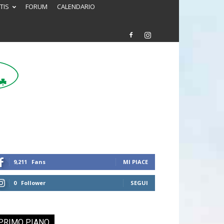
TIS
FORUM
CALENDARIO
9,211
Fans
MI PIACE
0
Follower
SEGUI
PRIMO PIANO