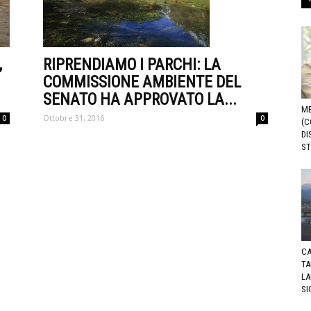
,
RIPRENDIAMO I PARCHI: LA
COMMISSIONE AMBIENTE DEL
SENATO HA APPROVATO LA...
ME
Ottobre 31, 2016
0
0
(C
DI
ST
CA
TA
LA
SI