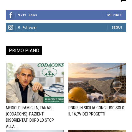
9,211
Fans
MI PIACE
0
Follower
SEGUI
PRIMO PIANO
MEDICI DI FAMIGLIA, TANASI
PNRR, IN SICILIA CONCLUSO SOLO
(CODACONS): PAZIENTI
IL 16,7% DEI PROGETTI
DISORIENTATI DOPO LO STOP
ALLA...