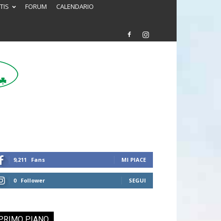
TIS
FORUM
CALENDARIO
9,211
Fans
MI PIACE
0
Follower
SEGUI
PRIMO PIANO