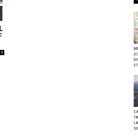
L
F
ME
0
(C
DI
ST
CA
TA
LA
SI