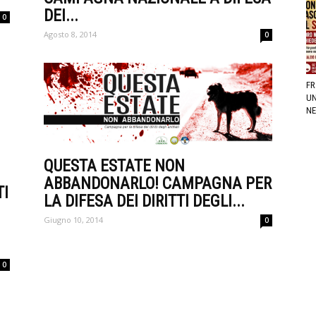
DEI...
0
Agosto 8, 2014
0
FR
UN
NE
QUESTA ESTATE NON
ABBANDONARLO! CAMPAGNA PER
TI
LA DIFESA DEI DIRITTI DEGLI...
Giugno 10, 2014
0
0