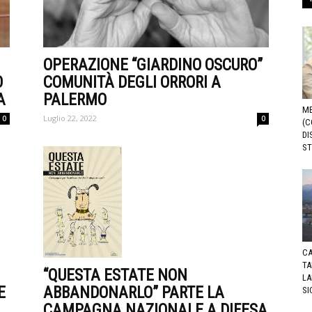
OPERAZIONE “GIARDINO OSCURO”
O
COMUNITÀ DEGLI ORRORI A
A
PALERMO
ME
Luglio 22, 2022
0
0
(C
DI
ST
CA
TA
“QUESTA ESTATE NON
LA
ABBANDONARLO” PARTE LA
E
SI
CAMPAGNA NAZIONALE A DIFESA