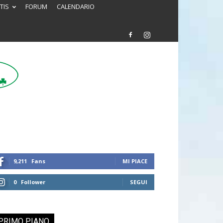
TIS
FORUM
CALENDARIO
9,211
Fans
MI PIACE
0
Follower
SEGUI
PRIMO PIANO