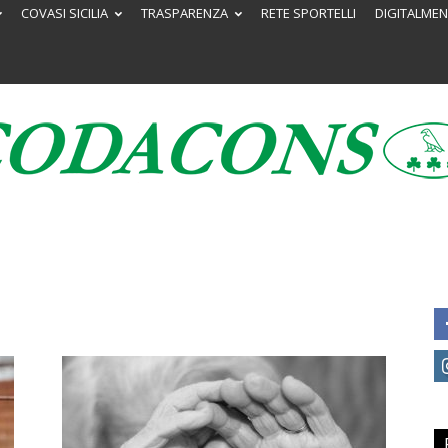
COVASI SICILIA
TRASPARENZA
RETE SPORTELLI
DIGITALMEN
Codacons
Sicilia