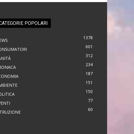
CATEGORIE POPOLARI
1378
EWS
601
ONSUMATORI
312
ANITÀ
234
RONACA
187
CONOMIA
151
MBIENTE
150
OLITICA
77
VENTI
60
STRUZIONE