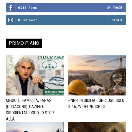
9,211
Fans
MI PIACE
0
Follower
SEGUI
PRIMO PIANO
MEDICI DI FAMIGLIA, TANASI
PNRR, IN SICILIA CONCLUSO SOLO
(CODACONS): PAZIENTI
IL 16,7% DEI PROGETTI
DISORIENTATI DOPO LO STOP
ALLA...