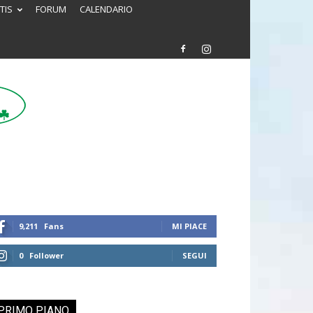
TIS
FORUM
CALENDARIO
9,211
Fans
MI PIACE
0
Follower
SEGUI
PRIMO PIANO