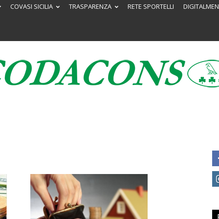
COVASI SICILIA
TRASPARENZA
RETE SPORTELLI
DIGITALMEN
Codacons
Sicilia