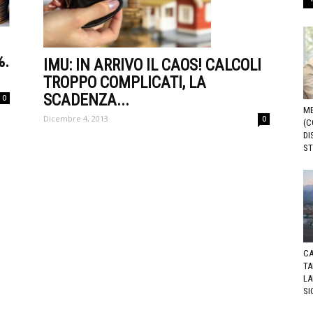
%.
IMU: IN ARRIVO IL CAOS! CALCOLI
TROPPO COMPLICATI, LA
SCADENZA...
0
ME
Dicembre 4, 2013
0
(C
DI
ST
CA
TA
LA
SI