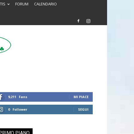
TIS
FORUM
CALENDARIO
9,211
Fans
MI PIACE
0
Follower
SEGUI
PRIMO PIANO