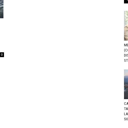
ME
(C
0
DI
ST
CA
TA
LA
SI