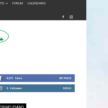
TIS
FORUM
CALENDARIO
9,211
Fans
MI PIACE
0
Follower
SEGUI
PRIMO PIANO