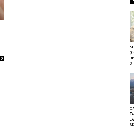
ME
(C
DI
0
ST
CA
TA
LA
SI