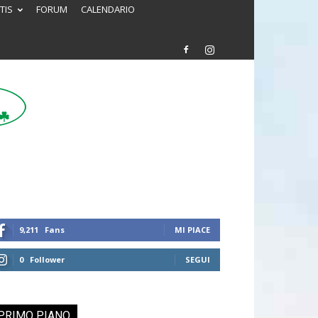
TIS
FORUM
CALENDARIO
9,211
Fans
MI PIACE
0
Follower
SEGUI
PRIMO PIANO