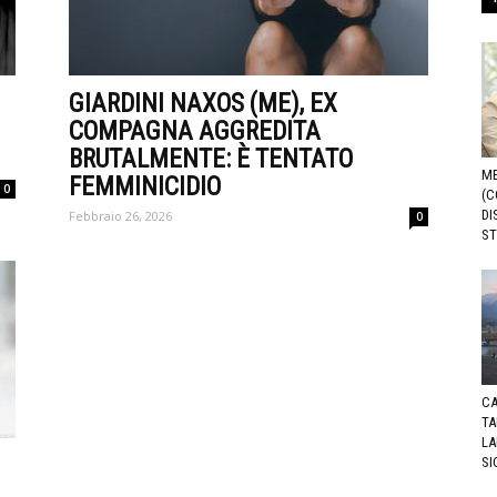
GIARDINI NAXOS (ME), EX
COMPAGNA AGGREDITA
BRUTALMENTE: È TENTATO
ME
FEMMINICIDIO
0
(C
DI
Febbraio 26, 2026
0
ST
CA
TA
LA
SI