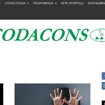
COVASI SICILIA
TRASPARENZA
RETE SPORTELLI
DIGITALMEN
Codacons
Sicilia