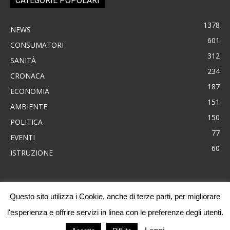
CATEGORIE POPOLARI
1378
NEWS
601
CONSUMATORI
312
SANITÀ
234
CRONACA
187
ECONOMIA
151
AMBIENTE
150
POLITICA
77
EVENTI
60
ISTRUZIONE
Questo sito utilizza i Cookie, anche di terze parti, per migliorare
News
Consumatori
Ambiente
Cronaca
Economia
Eventi
l'esperienza e offrire servizi in linea con le preferenze degli utenti.
Politica
Sanità
Progetti