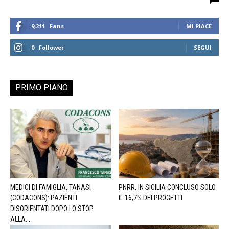
9,211
Fans
MI PIACE
0
Follower
SEGUI
PRIMO PIANO
MEDICI DI FAMIGLIA, TANASI
PNRR, IN SICILIA CONCLUSO SOLO
(CODACONS): PAZIENTI
IL 16,7% DEI PROGETTI
DISORIENTATI DOPO LO STOP
ALLA...