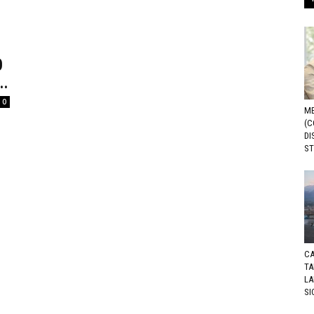
O
..
0
ME
(C
DI
ST
CA
TA
LA
SI