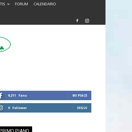
TIS
FORUM
CALENDARIO
9,211
Fans
MI PIACE
0
Follower
SEGUI
PRIMO PIANO