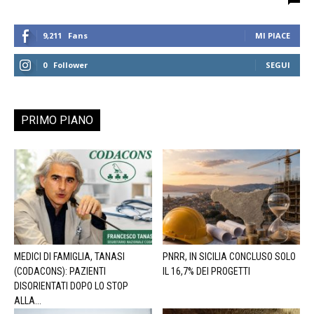
9,211
Fans
MI PIACE
0
Follower
SEGUI
PRIMO PIANO
MEDICI DI FAMIGLIA, TANASI
PNRR, IN SICILIA CONCLUSO SOLO
(CODACONS): PAZIENTI
IL 16,7% DEI PROGETTI
DISORIENTATI DOPO LO STOP
ALLA...