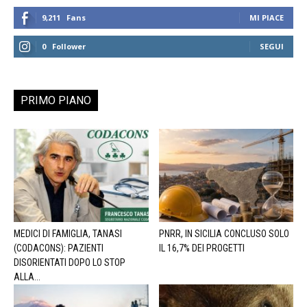
9,211
Fans
MI PIACE
0
Follower
SEGUI
PRIMO PIANO
MEDICI DI FAMIGLIA, TANASI
PNRR, IN SICILIA CONCLUSO SOLO
(CODACONS): PAZIENTI
IL 16,7% DEI PROGETTI
DISORIENTATI DOPO LO STOP
ALLA...