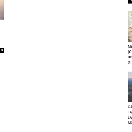
ME
0
(C
DI
ST
CA
TA
LA
SI