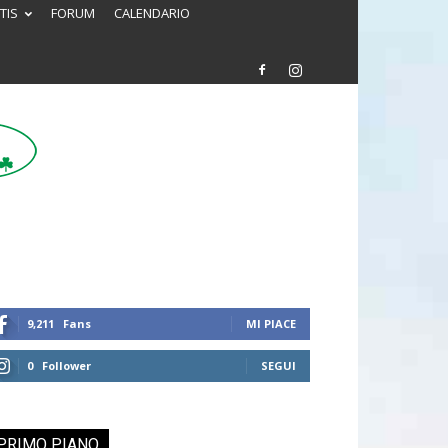
TIS
FORUM
CALENDARIO
9,211
Fans
MI PIACE
0
Follower
SEGUI
PRIMO PIANO