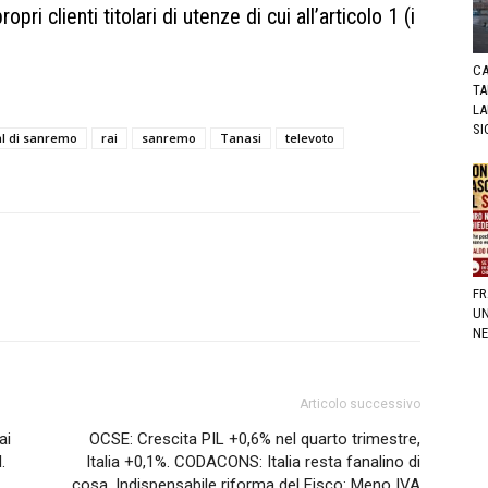
pri clienti titolari di utenze di cui all’articolo 1 (i
CA
TA
LA
SI
al di sanremo
rai
sanremo
Tanasi
televoto
FR
UN
NE
Articolo successivo
ai
OCSE: Crescita PIL +0,6% nel quarto trimestre,
.
Italia +0,1%. CODACONS: Italia resta fanalino di
cosa. Indispensabile riforma del Fisco: Meno IVA