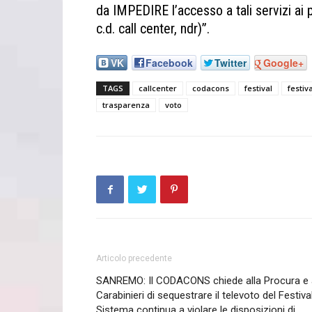
da IMPEDIRE l’accesso a tali servizi ai pro
c.d. call center, ndr)”.
VK
Facebook
Twitter
Google+
TAGS
callcenter
codacons
festival
festiv
trasparenza
voto
Articolo precedente
SANREMO: Il CODACONS chiede alla Procura e 
Carabinieri di sequestrare il televoto del Festival
Sistema continua a violare le disposizioni di