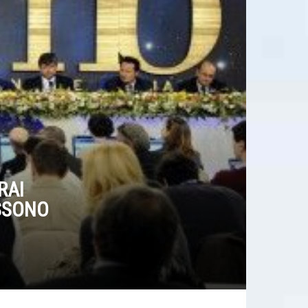
RAI
SSONO