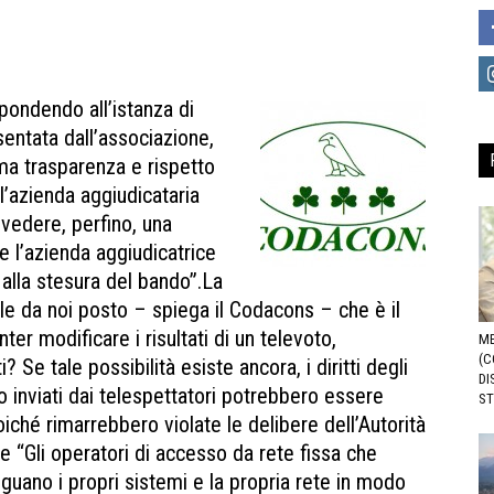
spondendo all’istanza di
entata dall’associazione,
ma trasparenza e rispetto
l’azienda aggiudicataria
evedere, perfino, una
 l’azienda aggiudicatrice
alla stesura del bando”.La
e da noi posto – spiega il Codacons – che è il
er modificare i risultati di un televoto,
ME
(C
? Se tale possibilità esiste ancora, i diritti degli
DI
o inviati dai telespettatori potrebbero essere
ST
, poiché rimarrebbero violate le delibere dell’Autorità
he “Gli operatori di accesso da rete fissa che
eguano i propri sistemi e la propria rete in modo