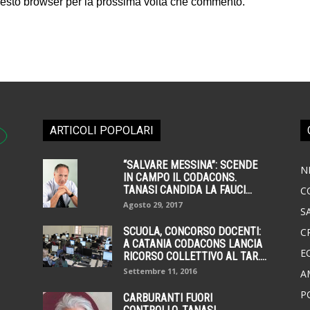
uesto browser per la prossima volta che commento.
ARTICOLI POPOLARI
“SALVARE MESSINA”: SCENDE
N
IN CAMPO IL CODACONS.
TANASI CANDIDA LA FAUCI...
C
Agosto 29, 2017
S
SCUOLA, CONCORSO DOCENTI:
C
A CATANIA CODACONS LANCIA
E
RICORSO COLLETTIVO AL TAR....
Settembre 11, 2016
A
P
CARBURANTI FUORI