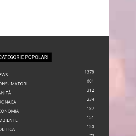
CATEGORIE POPOLARI
1378
EWS
601
ONSUMATORI
312
ANITÀ
234
RONACA
187
CONOMIA
151
MBIENTE
150
OLITICA
77