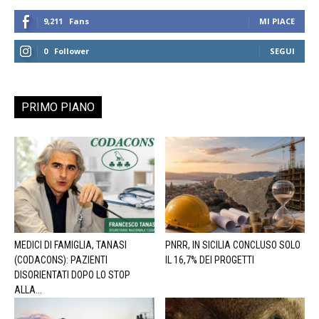
9,211
Fans
MI PIACE
0
Follower
SEGUI
PRIMO PIANO
MEDICI DI FAMIGLIA, TANASI
PNRR, IN SICILIA CONCLUSO SOLO
(CODACONS): PAZIENTI
IL 16,7% DEI PROGETTI
DISORIENTATI DOPO LO STOP
ALLA...