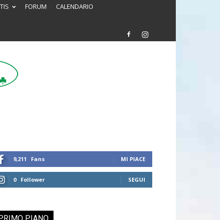
TIS
FORUM
CALENDARIO
9,211
Fans
MI PIACE
0
Follower
SEGUI
PRIMO PIANO