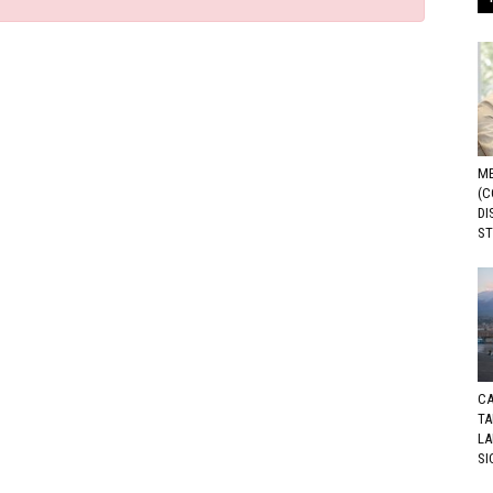
ME
(C
DI
ST
CA
TA
LA
SI