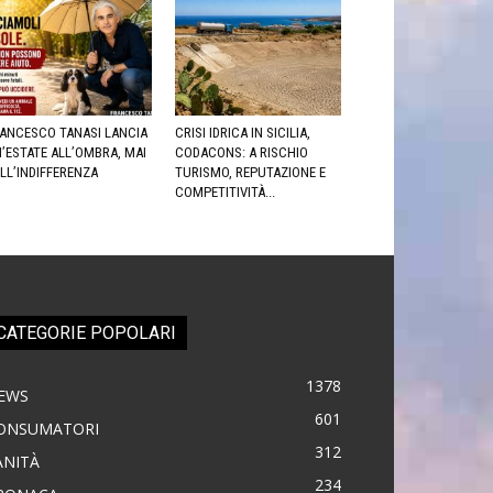
ANCESCO TANASI LANCIA
CRISI IDRICA IN SICILIA,
’ESTATE ALL’OMBRA, MAI
CODACONS: A RISCHIO
LL’INDIFFERENZA
TURISMO, REPUTAZIONE E
COMPETITIVITÀ...
CATEGORIE POPOLARI
1378
EWS
601
ONSUMATORI
312
ANITÀ
234