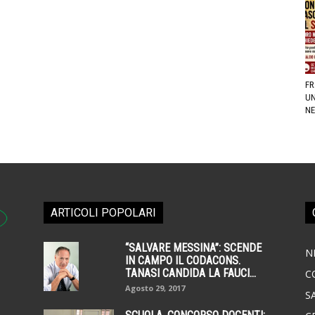
FR
UN
NE
ARTICOLI POPOLARI
“SALVARE MESSINA”: SCENDE
N
IN CAMPO IL CODACONS.
TANASI CANDIDA LA FAUCI...
C
Agosto 29, 2017
S