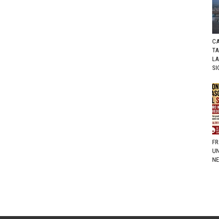
CA
TA
LA
SI
FR
UN
NE