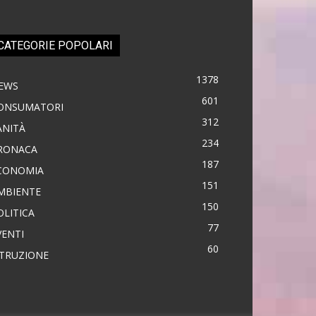
CATEGORIE POPOLARI
1378
EWS
601
ONSUMATORI
312
ANITÀ
234
RONACA
187
CONOMIA
151
MBIENTE
150
OLITICA
77
VENTI
60
STRUZIONE