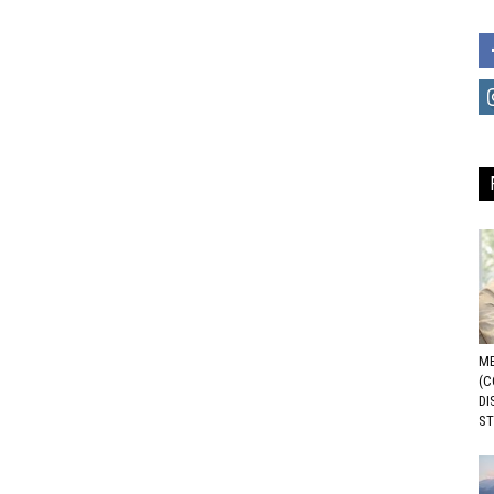
ME
(C
DI
ST