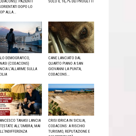
ODACONS): PAZIENTI
SOLO IL 16,7% DEI PROGETTI
SORIENTATI DOPO LO
OP ALLA...
LO DEMOGRAFICO,
CANE LANCIATO DAL
NASI (CODACONS)
QUARTO PIANO A SAN
NCIA L’ALLARME SULLA
GIOVANNI LA PUNTA,
CILIA
CODACONS...
ANCESCO TANASI LANCIA
CRISI IDRICA IN SICILIA,
’ESTATE ALL’OMBRA, MAI
CODACONS: A RISCHIO
LL’INDIFFERENZA
TURISMO, REPUTAZIONE E