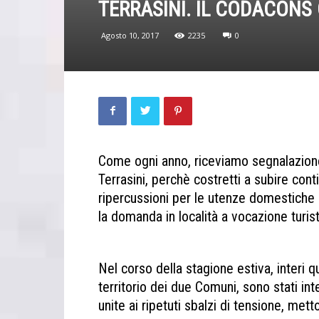
TERRASINI. IL CODACONS
Agosto 10, 2017
2235
0
Come ogni anno, riceviamo segnalazione 
Terrasini, perchè costretti a subire conti
ripercussioni per le utenze domestiche e
la domanda in località a vocazione turis
Cinisi Terrasini
Nel corso della stagione estiva, interi 
territorio dei due Comuni, sono stati int
unite ai ripetuti sbalzi di tensione, met