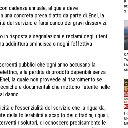
(C
DI
con cadenza annuale, al quale deve
ST
una concreta presa d’atto da parte di Enel, la
ità del servizio e farsi carico dei gravi disservizi.
in risposta a segnalazioni e reclami degli utenti,
 addirittura sminuisca o neghi l’effettiva
CA
TA
 esercenti pubblici che ogni anno accusano la
LA
SI
elettrici, e la perdita di prodotti deperibili senza
i Enel, la quale non provvede al risarcimento se
tecniche e documentali che mettono l’utente nelle
 al danno.
icità e l’essenzialità del servizio che la riguarda,
FR
della tollerabilità a scapito dei cittadini, i quali,
UN
interventi risolutori, di conoscere precisamente le
NE