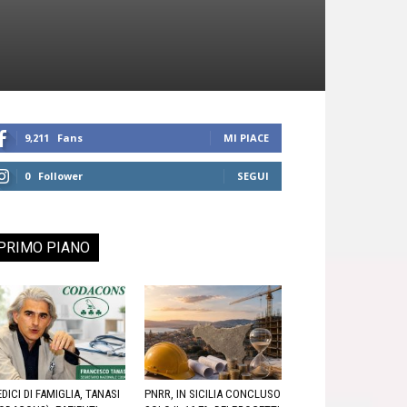
9,211
Fans
MI PIACE
0
Follower
SEGUI
PRIMO PIANO
DICI DI FAMIGLIA, TANASI
PNRR, IN SICILIA CONCLUSO